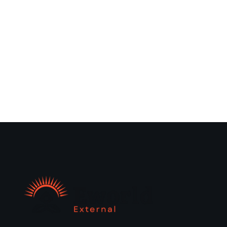
the Right
Dental Plan for
Your Family