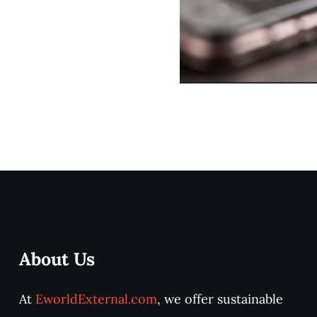
The Pow
About Us
At
EworldExternal.com
, we offer sustainable