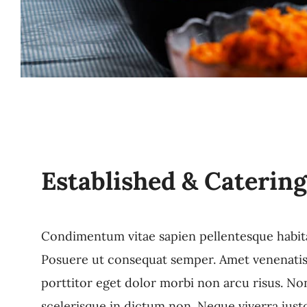
Established & Catering
Condimentum vitae sapien pellentesque habitant 
Posuere ut consequat semper. Amet venenatis u
porttitor eget dolor morbi non arcu risus. No
scelerisque in dictum non. Neque viverra just