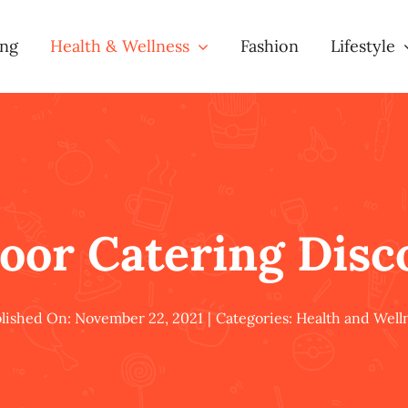
ing
Health & Wellness
Fashion
Lifestyle
oor Catering Disc
lished On: November 22, 2021
|
Categories:
Health and Well