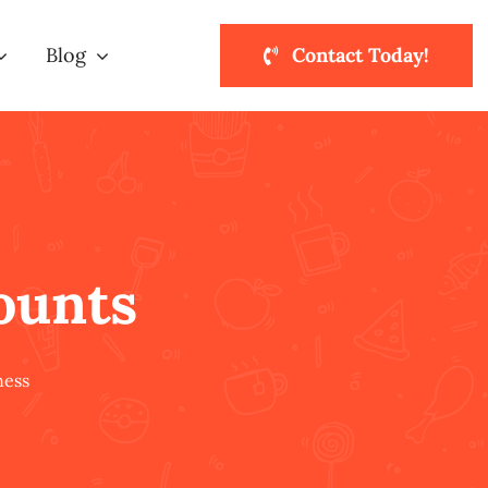
Blog
Contact Today!
ounts
ness