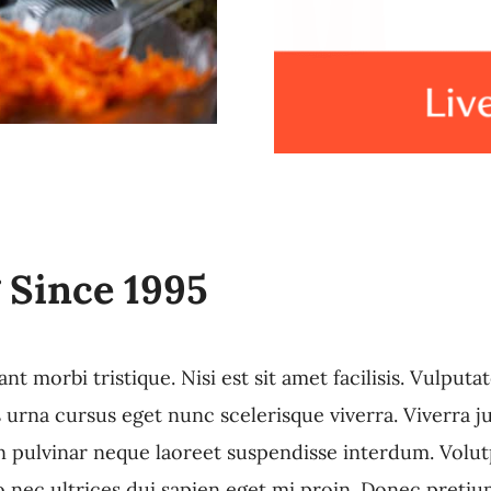
 Since 1995
morbi tristique. Nisi est sit amet facilisis. Vulputat
rna cursus eget nunc scelerisque viverra. Viverra jus
n pulvinar neque laoreet suspendisse interdum. Volutp
o nec ultrices dui sapien eget mi proin. Donec pretiu