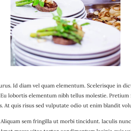
purus. Id diam vel quam elementum. Scelerisque in di
u lobortis elementum nibh tellus molestie. Pretium fu
s. At quis risus sed vulputate odio ut enim blandit vol
Aliquam sem fringilla ut morbi tincidunt. Iaculis nun